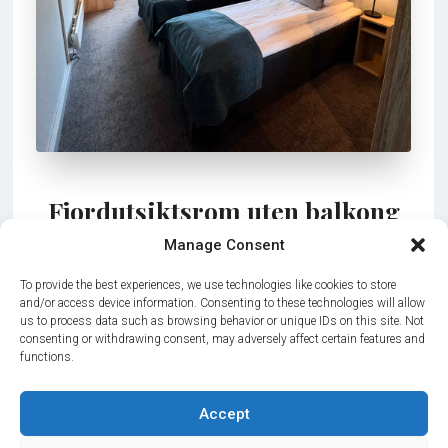
Fjordutsiktsrom uten balkong
Manage Consent
Lyse rom med moderne nordisk design og en
fantastisk utsikt til Hardangerfjorden.
To provide the best experiences, we use technologies like cookies to store
and/or access device information. Consenting to these technologies will allow
us to process data such as browsing behavior or unique IDs on this site. Not
consenting or withdrawing consent, may adversely affect certain features and
functions.
Accept