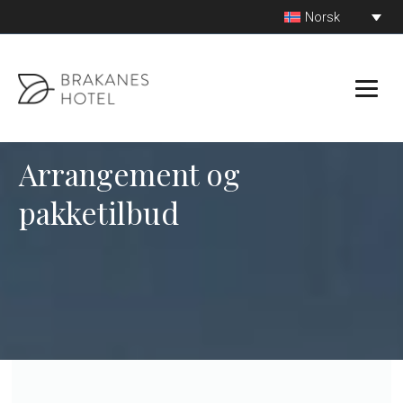
Hopp
Norsk
til
innhold
Arrangement og
pakketilbud