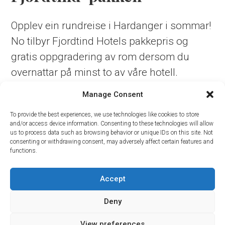
Opplev ein rundreise i Hardanger i sommar!
No tilbyr Fjordtind Hotels pakkepris og
gratis oppgradering av rom dersom du
overnattar på minst to av våre hotell.
Manage Consent
Ta med din betre halvdel eller heile familien
og opplev lokal matkultur, flotte turar og
To provide the best experiences, we use technologies like cookies to store
and/or access device information. Consenting to these technologies will allow
spanande friluftsaktivitetar på hotella våre.
us to process data such as browsing behavior or unique IDs on this site. Not
consenting or withdrawing consent, may adversely affect certain features and
functions.
Tilbodet gjeld ut september.
Accept
Deny
Les meir
View preferences