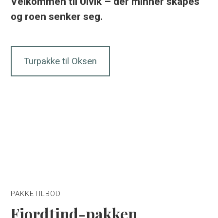
Velkommen til Ulvik – der minner skapes
og roen senker seg.
Turpakke til Oksen
PAKKETILBOD
Fjordtind-pakken