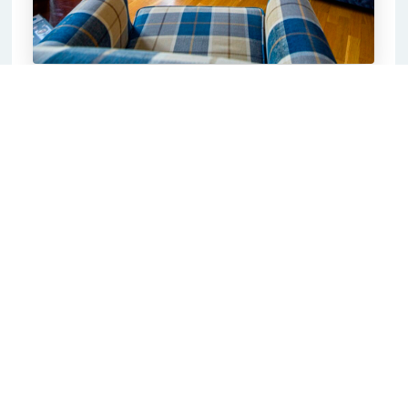
Standard
Komfortable og romslige rom - alt du trenger for
et hyggelig opphold i Hardanger.