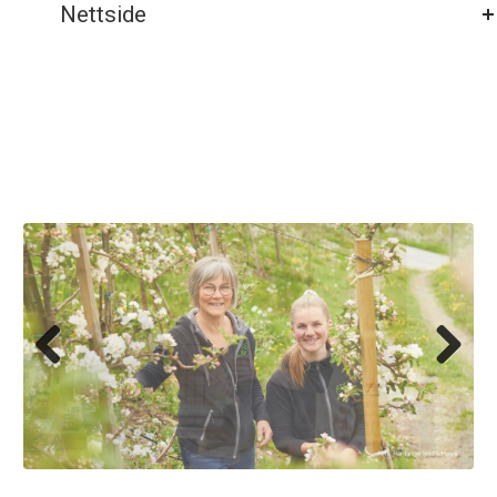
Nettside
Pre
Nex
viou
t
s