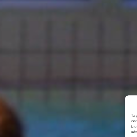
To 
dev
bro
adv