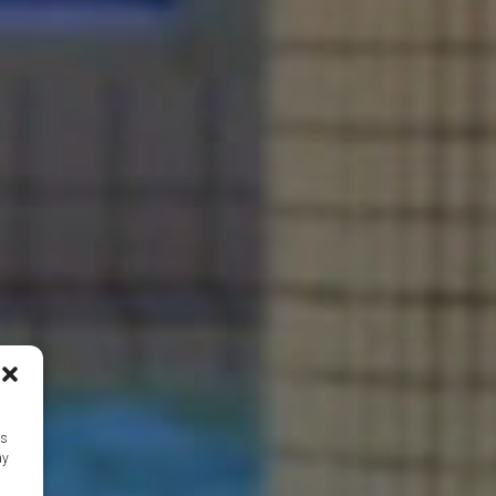
as
ay