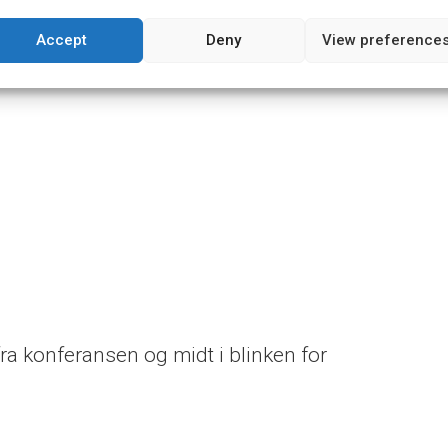
Accept
Deny
View preference
fra konferansen og midt i blinken for