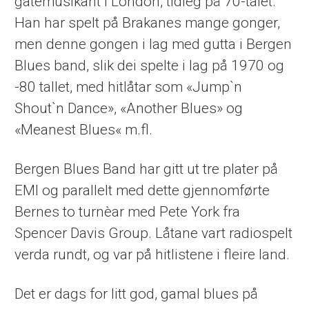
gatemusikant i London, tidleg på 70-talet.
Han har spelt på Brakanes mange gonger,
men denne gongen i lag med gutta i Bergen
Blues band, slik dei spelte i lag på 1970 og
-80 tallet, med hitlåtar som «Jump`n
Shout`n Dance», «Another Blues» og
«Meanest Blues« m.fl.
Bergen Blues Band har gitt ut tre plater på
EMI og parallelt med dette gjennomførte
Bernes to turnèar med Pete York fra
Spencer Davis Group. Låtane vart radiospelt
verda rundt, og var på hitlistene i fleire land.
Det er dags for litt god, gamal blues på