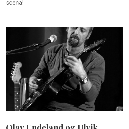
scena!
Olav Undeland og Ulvik