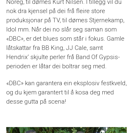
Noreg, til dømes Kurt Nilsen. I tillegg vil du
nok dra kjensel på dei frå fleire store
produksjonar på TV, til dømes Stjernekamp,
Idol mm. Når dei no slår seg saman som
«DBC», er det blues som står i fokus. Gamle
låtskattar fra BB King, JJ Cale, samt
Hendrix’ skjulte perler frå Band Of Gypsis-
perioden er låtar dei boltrar seg med.
«DBC» kan garantera ein eksplosiv festkveld,
og du kjem garantert til å kosa deg med
desse gutta på scena!