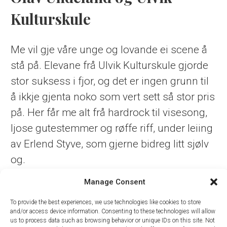
Kulturskule
Me vil gje våre unge og lovande ei scene å
stå på. Elevane frå Ulvik Kulturskule gjorde
stor suksess i fjor, og det er ingen grunn til
å ikkje gjenta noko som vert sett så stor pris
på. Her får me alt frå hardrock til visesong,
ljose gutestemmer og røffe riff, under leiing
av Erlend Styve, som gjerne bidreg litt sjølv
og.
Manage Consent
Olav, Ulvik sin eigen bluesartist, fødd og
oppvaksen i fruktbygda, busett på Voss. Eit
To provide the best experiences, we use technologies like cookies to store
and/or access device information. Consenting to these technologies will allow
fast og kjærkome innslag på programmet i
us to process data such as browsing behavior or unique IDs on this site. Not